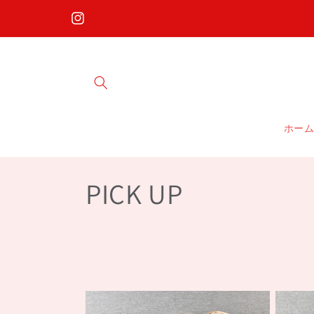
コンテ
ンツに
Instagram
進む
ホー
コ
PICK UP
レ
ク
シ