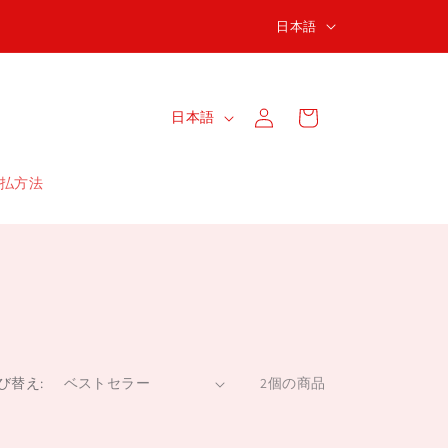
言
日本語
語
ロ
カ
グ
言
ー
日本語
イ
語
ト
ン
払方法
び替え:
2個の商品