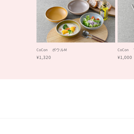
ョ
ン
:
CoCon ボウルM
CoCo
通
¥1,320
通
¥1,000
常
常
価
価
格
格