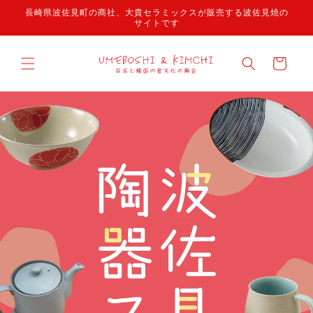
콘텐츠
長崎県波佐見町の商社、大貴セラミックスが販売する波佐見焼の
로 건너
サイトです
뛰기
카
트