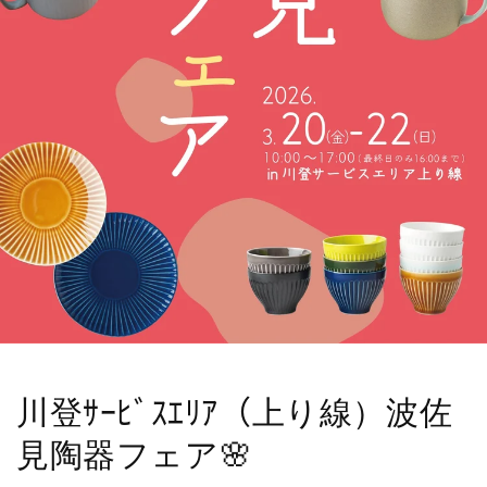
川登ｻｰﾋﾞｽｴﾘｱ（上り線）波佐
見陶器フェア🌸