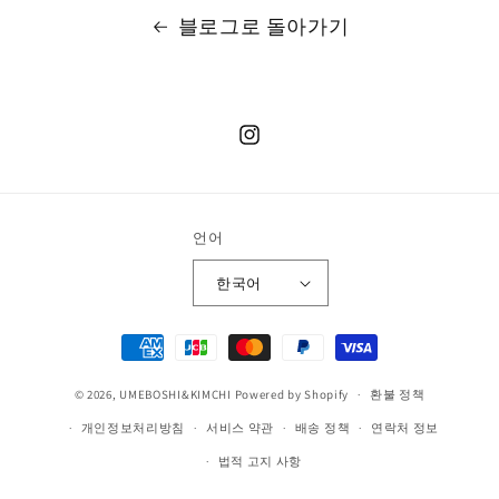
블로그로 돌아가기
Instagram
언어
한국어
결
제
© 2026,
UMEBOSHI&KIMCHI
Powered by Shopify
방
환불 정책
법
개인정보처리방침
서비스 약관
배송 정책
연락처 정보
법적 고지 사항