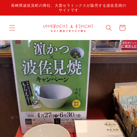
콘텐츠
長崎県波佐見町の商社、大貴セラミックスが販売する波佐見焼の
로 건너
サイトです
뛰기
카
트