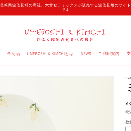
長崎県波佐見町の商社、大貴セラミックスが販売する波佐見焼のサイト
です
ム
全商品
UMEBOSHI & KIMCHIとは
NEWS
ご利用案内
支
UM
¥3
税
数