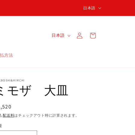
言
日本語
語
ロ
カ
グ
言
ー
日本語
イ
語
ト
ン
払方法
EBOSHI&KIMCHI
ミモザ 大皿
通
,520
常
込
配送料
はチェックアウト時に計算されます。
価
量
格