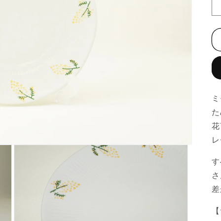
ミ
た
花
レ
す
さ
差
【