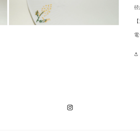
径
【
モ
ー
電
ダ
ル
で
メ
デ
ィ
ア
(3)
を
開
く
Instagram