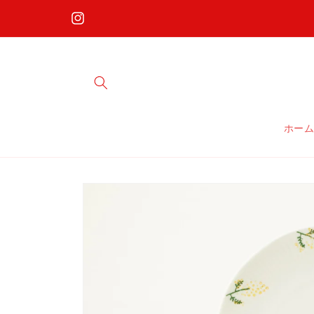
コンテ
ンツに
Instagram
進む
ホー
商品情
報にス
キップ