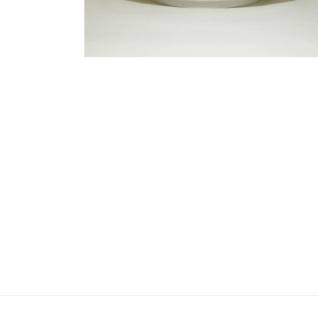
(1)
を
開
く
モ
ー
ダ
ル
で
メ
デ
ィ
ア
(2)
を
開
く