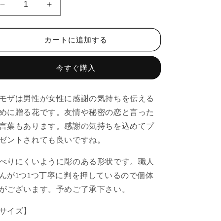
ミ
ミ
モ
モ
ザ
ザ
カートに追加する
大
大
皿
皿
今すぐ購入
の
の
数
数
量
量
モザは男性が女性に感謝の気持ちを伝える
を
を
めに贈る花です。友情や秘密の恋と言った
減
増
言葉もあります。感謝の気持ちを込めてプ
ら
や
ゼントされても良いですね。
す
す
べりにくいように彫のある形状です。職人
んが1つ1つ丁寧に判を押しているので個体
がございます。予めご了承下さい。
サイズ】