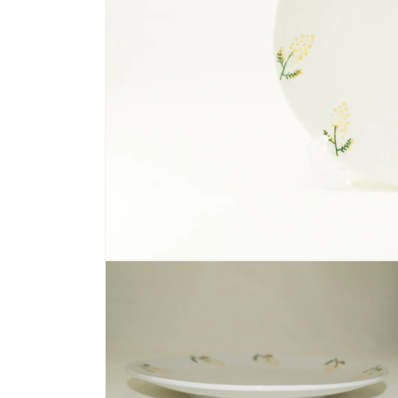
モ
ー
ダ
ル
で
メ
デ
ィ
ア