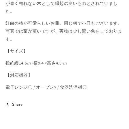
が青く枯れない木として縁起の良いものとされていまし
減
増
た。
ら
や
す
す
紅白の椿が可愛らしいお皿。同じ柄で小皿もございます。
写真では葉が薄いですが、実物は少し濃い色をしておりま
す。
【サイズ】
径約縦14.5㎝×横9.4 ×高さ4.5 ㎝
【対応機器】
電子レンジ〇 / オーブン× / 食器洗浄機〇
Share