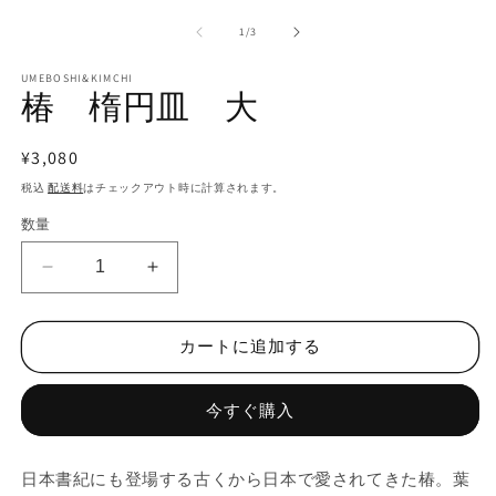
ー
の
1
/
3
ダ
ル
で
UMEBOSHI&KIMCHI
椿 楕円皿 大
メ
デ
ィ
通
¥3,080
ア
(1)
(2
常
税込
配送料
はチェックアウト時に計算されます。
を
価
開
数量
く
格
椿
椿
楕
楕
円
円
カートに追加する
皿
皿
大
大
今すぐ購入
の
の
数
数
量
量
日本書紀にも登場する古くから日本で愛されてきた椿。葉
を
を