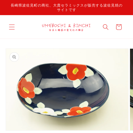
コンテ
長崎県波佐見町の商社、大貴セラミックスが販売する波佐見焼の
ンツに
サイトです
進む
カ
ー
ト
商品情
報にス
キップ
モ