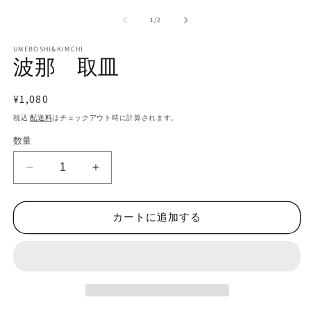
ー
の
1
/
2
ダ
ル
で
UMEBOSHI&KIMCHI
波那 取皿
メ
デ
ィ
通
¥1,080
ア
(2
(1)
常
税込
配送料
はチェックアウト時に計算されます。
を
価
開
数量
く
格
波
波
那
那
取
取
カートに追加する
皿
皿
の
の
数
数
量
量
を
を
減
増