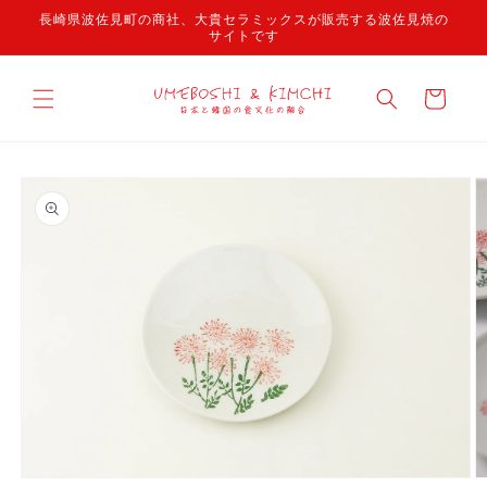
コンテ
長崎県波佐見町の商社、大貴セラミックスが販売する波佐見焼の
ンツに
サイトです
進む
カ
ー
ト
商品情
報にス
キップ
モ