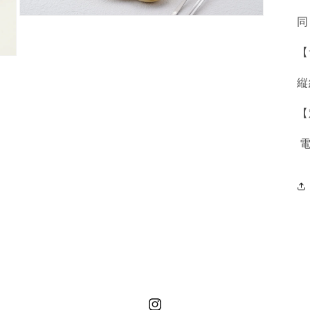
同
モ
ー
ダ
【
ル
で
縦
メ
デ
ィ
【
ア
(3)
電
を
開
く