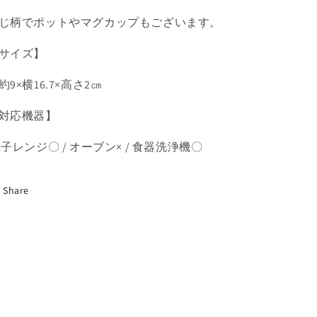
を
を
じ柄でポットやマグカップもございます。
減
増
ら
や
サイズ】
す
す
約9×横16.7×高さ2㎝
対応機器】
子レンジ〇 / オーブン× / 食器洗浄機〇
Share