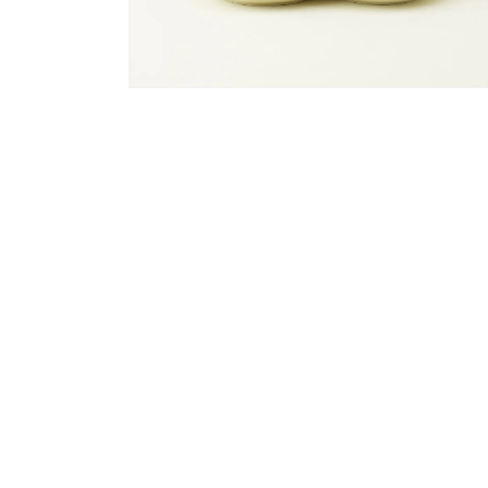
(1)
を
開
く
モ
ー
ダ
ル
で
メ
デ
ィ
ア
(2)
を
開
く