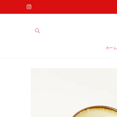
コンテ
ンツに
Instagram
進む
ホー
商品情
報にス
キップ