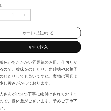
価
量
格
琥
琥
珀
珀
ド
ド
カートに追加する
ッ
ッ
ト
ト
今すぐ購入
重
重
ね
ね
ミ
ミ
珀色があたたかい雰囲気のお皿。仕切りが
ニ
ニ
るので、薬味をのせたり、角砂糖やお菓子
プ
プ
のせたりしても良いですね。実物は写真よ
レ
レ
少し黄みがかっております。
ー
ー
ト
ト
人さんが1つ1つ丁寧に絵付けされておりま
の
の
ので、個体差がございます。予めご了承下
数
数
量
量
い。