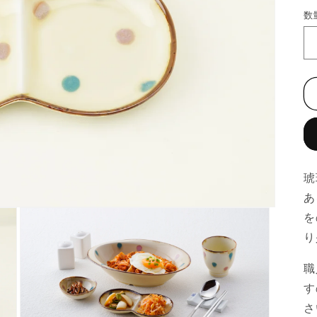
数
琥
あ
を
り
職
す
さ