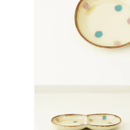
モ
ー
ダ
ル
で
メ
デ
ィ
ア