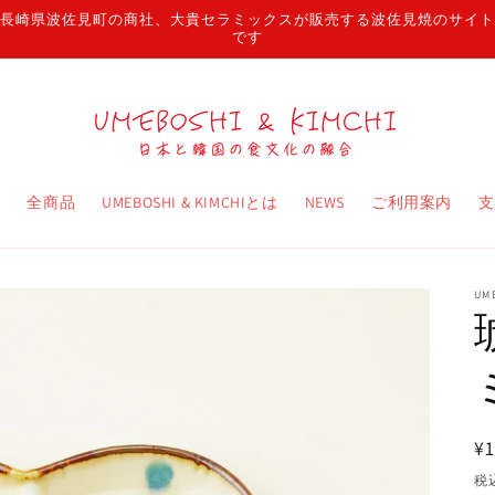
長崎県波佐見町の商社、大貴セラミックスが販売する波佐見焼のサイト
です
ム
全商品
UMEBOSHI & KIMCHIとは
NEWS
ご利用案内
支
UM
¥1
税