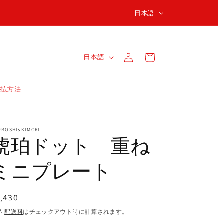
言
日本語
語
ロ
カ
グ
言
ー
日本語
イ
語
ト
ン
払方法
EBOSHI&KIMCHI
琥珀ドット 重ね
ミニプレート
通
,430
常
込
配送料
はチェックアウト時に計算されます。