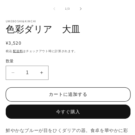
ー
の
1
/
3
ダ
ル
で
UMEBOSHI&KIMCHI
色彩ダリア 大皿
メ
デ
ィ
通
¥3,520
ア
(2
(1)
常
税込
配送料
はチェックアウト時に計算されます。
を
価
開
数量
く
格
色
色
彩
彩
ダ
ダ
カートに追加する
リ
リ
ア
ア
今すぐ購入
大
大
皿
皿
の
の
鮮やかなブルーが目をひくダリアの器。食卓を華やかに彩
数
数