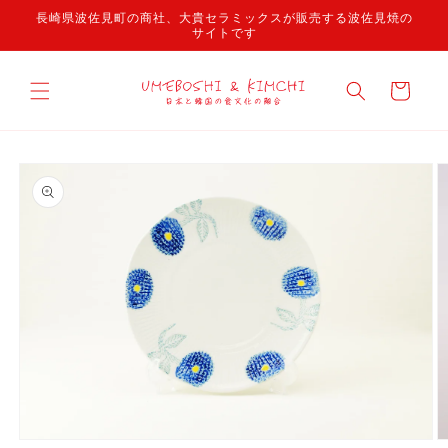
コンテ
長崎県波佐見町の商社、大貴セラミックスが販売する波佐見焼の
ンツに
サイトです
進む
カ
ー
ト
商品情
報にス
キップ
モ