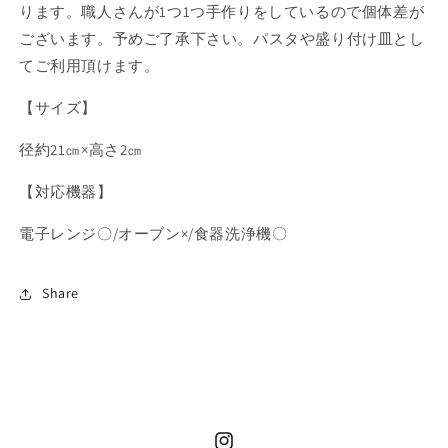
ります。職人さんが1つ1つ手作りをしているので個体差が
量
量
ございます。予めご了承下さい。パスタや盛り付け皿とし
を
を
てご利用頂けます。
減
増
ら
や
【サイズ】
す
す
径約21㎝×高さ2㎝
【対応機器】
電子レンジ〇/オーブン×/食器洗浄機〇
Share