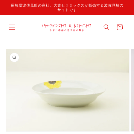
コンテ
長崎県波佐見町の商社、大貴セラミックスが販売する波佐見焼の
ンツに
サイトです
進む
カ
ー
ト
商品情
報にス
キップ
モ