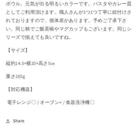
ボウル。元気が出る明るいカラーです。パスタやカレー皿
を
を
としてご利用頂けます。職人さんが1つ1つ丁寧に絵付けさ
減
増
れておりますので、個体差があります。予めご了承下さ
ら
や
す
す
い。同じ柄でご飯茶碗やマグカップもございます。同じシ
リーズで揃えても良いですね。
【サイズ】
縦約14.5×横20×高さ5㎝
重さ265g
【対応機器】
電子レンジ〇 / オーブン× / 食器洗浄機〇
Share