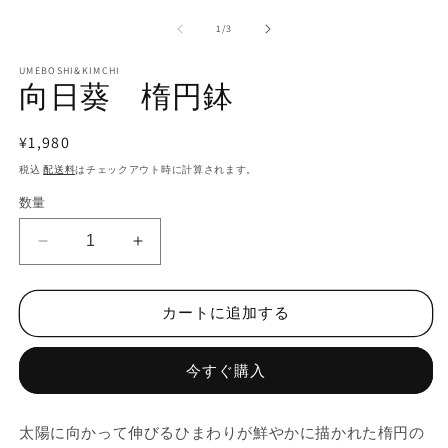
ー
の
1
/
3
ダ
ル
で
UMEBOSHI&KIMCHI
向日葵 楕円鉢
メ
デ
ィ
通
¥1,980
ア
(2
(1)
常
税込
配送料
はチェックアウト時に計算されます。
を
価
開
数量
く
格
向
向
日
日
葵
葵
カートに追加する
楕
楕
円
円
今すぐ購入
鉢
鉢
の
の
数
数
太陽に向かって伸びるひまわりが鮮やかに描かれた楕円の
量
量